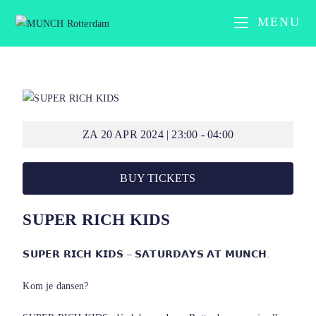
MENU
ZA 20 APR 2024 | 23:00 - 04:00
BUY TICKETS
SUPER RICH KIDS
𝗦𝗨𝗣𝗘𝗥 𝗥𝗜𝗖𝗛 𝗞𝗜𝗗𝗦 – 𝗦𝗔𝗧𝗨𝗥𝗗𝗔𝗬𝗦 𝗔𝗧 𝗠𝗨𝗡𝗖𝗛.
Kom je dansen?