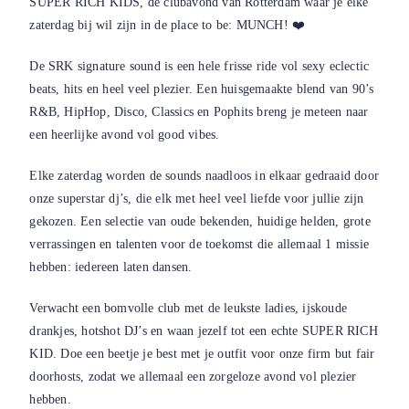
SUPER RICH KIDS, dé clubavond van Rotterdam waar je elke
zaterdag bij wil zijn in de place to be: MUNCH! ❤️
De SRK signature sound is een hele frisse ride vol sexy eclectic
beats, hits en heel veel plezier. Een huisgemaakte blend van 90’s
R&B, HipHop, Disco, Classics en Pophits breng je meteen naar
een heerlijke avond vol good vibes.
Elke zaterdag worden de sounds naadloos in elkaar gedraaid door
onze superstar dj’s, die elk met heel veel liefde voor jullie zijn
gekozen. Een selectie van oude bekenden, huidige helden, grote
verrassingen en talenten voor de toekomst die allemaal 1 missie
hebben: iedereen laten dansen.
Verwacht een bomvolle club met de leukste ladies, ijskoude
drankjes, hotshot DJ’s en waan jezelf tot een echte SUPER RICH
KID. Doe een beetje je best met je outfit voor onze firm but fair
doorhosts, zodat we allemaal een zorgeloze avond vol plezier
hebben.